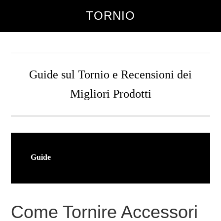
Skip
Skip
TORNIO
to
to
main
primary
content
sidebar
Guide sul Tornio e Recensioni dei
Migliori Prodotti
Guide
Come Tornire Accessori