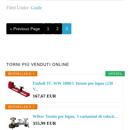
Filed Under:
Guide
Go
Page
Page
Page
«
Previous Page
1
2
3
to
Primary
TORNI PIÙ VENDUTI ONLINE
BESTSELLER N. 1
OFFERTA
Sidebar
Einhell TC-WW 1000/1 Tornio per legno (230
V...
167,67 EUR
BESTSELLER N. 2
Wiltec Tornio per legno, 3 variazioni di velocit...
355,99 EUR