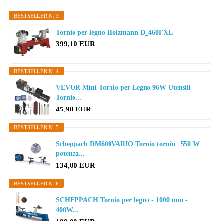
BESTSELLER N. 3
Tornio per legno Holzmann D_460FXL
399,10 EUR
BESTSELLER N. 4
VEVOR Mini Tornio per Legno 96W Utensili
Tornio...
45,90 EUR
BESTSELLER N. 5
Scheppach DM600VARIO Tornio tornio | 550 W
potenza...
134,00 EUR
BESTSELLER N. 6
SCHEPPACH Tornio per legno - 1000 mm -
400W...