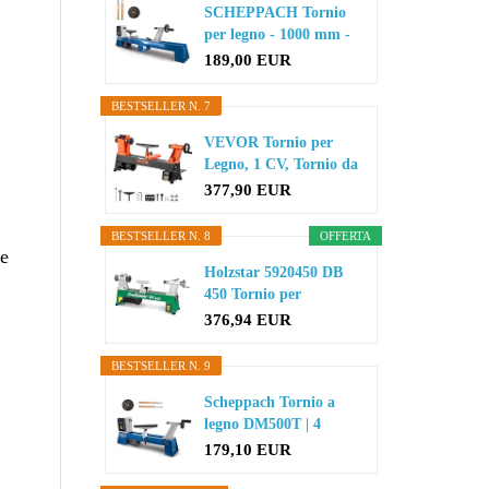
SCHEPPACH Tornio
per legno - 1000 mm -
400W...
189,00 EUR
BESTSELLER N. 7
VEVOR Tornio per
Legno, 1 CV, Tornio da
Banco per...
377,90 EUR
BESTSELLER N. 8
OFFERTA
ve
Holzstar 5920450 DB
450 Tornio per
tornitura in...
376,94 EUR
BESTSELLER N. 9
Scheppach Tornio a
legno DM500T | 4
velocit...
179,10 EUR