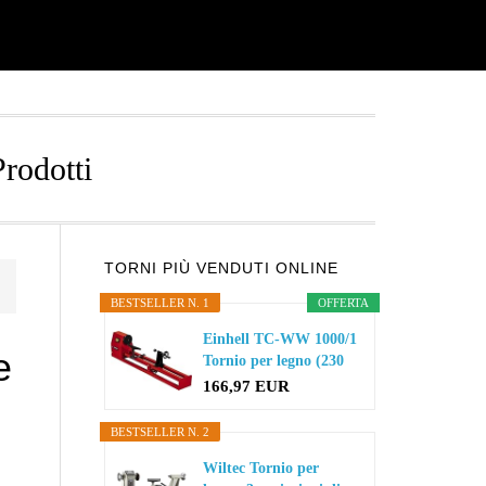
Prodotti
Primary
TORNI PIÙ VENDUTI ONLINE
BESTSELLER N. 1
OFFERTA
Sidebar
Einhell TC-WW 1000/1
e
Tornio per legno (230
V...
166,97 EUR
BESTSELLER N. 2
Wiltec Tornio per