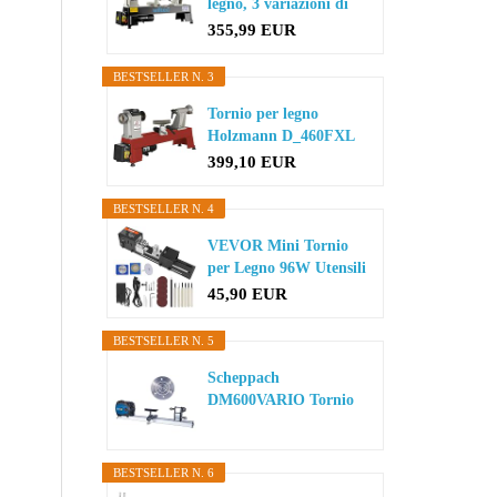
legno, 3 variazioni di
velocit...
355,99 EUR
BESTSELLER N. 3
Tornio per legno
Holzmann D_460FXL
399,10 EUR
BESTSELLER N. 4
VEVOR Mini Tornio
per Legno 96W Utensili
Tornio...
45,90 EUR
BESTSELLER N. 5
Scheppach
DM600VARIO Tornio
tornio | 550 W
potenza...
BESTSELLER N. 6