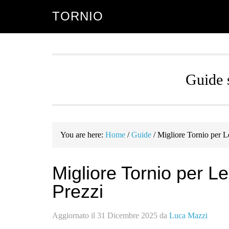
Skip
Skip
TORNIO
to
to
main
primary
content
sidebar
Guide s
You are here:
Home
/
Guide
/
Migliore Tornio per L
Migliore Tornio per L
Prezzi
Aggiornato il
31 Dicembre 2025
da
Luca Mazzi