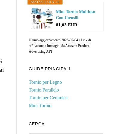
BESTSELLER N. 10
Mini Tornio Multiuso
Con Utensili
Professionali...
81,03 EUR
Ultimo aggiornamento 2026-07-04 / Link di
affiliazione / Immagini da Amazon Product
Advertising API
vi
GUIDE PRINCIPALI
ti
Tornio per Legno
Tornio Parallelo
Tornio per Ceramica
Mini Tornio
CERCA