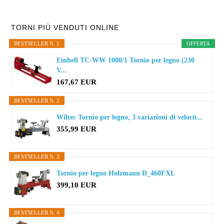
Primary
TORNI PIÙ VENDUTI ONLINE
BESTSELLER N. 1
OFFERTA
Sidebar
Einhell TC-WW 1000/1 Tornio per legno (230
V...
167,67 EUR
BESTSELLER N. 2
Wiltec Tornio per legno, 3 variazioni di velocit...
355,99 EUR
BESTSELLER N. 3
Tornio per legno Holzmann D_460FXL
399,10 EUR
BESTSELLER N. 4