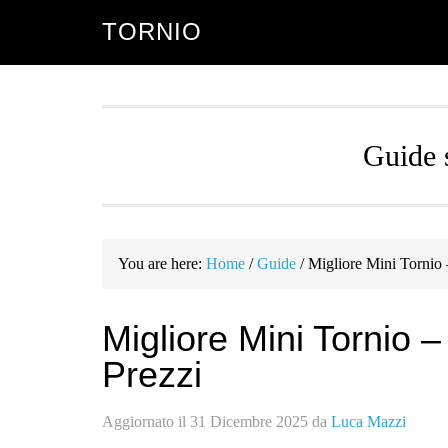
Skip
Skip
TORNIO
to
to
main
primary
content
sidebar
Guide s
You are here:
Home
/
Guide
/
Migliore Mini Tornio 
Migliore Mini Tornio 
Prezzi
Aggiornato il
31 Dicembre 2025
da
Luca Mazzi