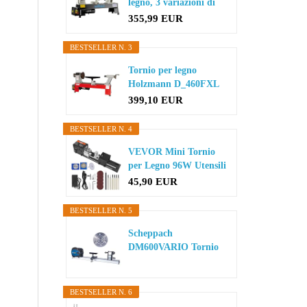
legno, 3 variazioni di
velocit...
355,99 EUR
BESTSELLER N. 3
Tornio per legno
Holzmann D_460FXL
399,10 EUR
BESTSELLER N. 4
VEVOR Mini Tornio
per Legno 96W Utensili
Tornio...
45,90 EUR
BESTSELLER N. 5
Scheppach
DM600VARIO Tornio
tornio | 550 W
potenza...
BESTSELLER N. 6