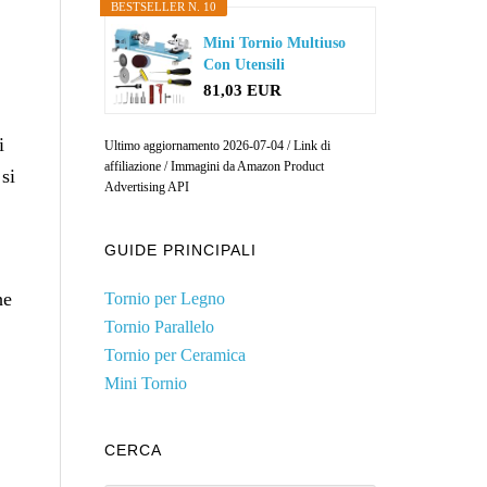
BESTSELLER N. 10
Mini Tornio Multiuso
Con Utensili
Professionali...
81,03 EUR
i
Ultimo aggiornamento 2026-07-04 / Link di
affiliazione / Immagini da Amazon Product
si
Advertising API
GUIDE PRINCIPALI
he
Tornio per Legno
Tornio Parallelo
Tornio per Ceramica
Mini Tornio
CERCA