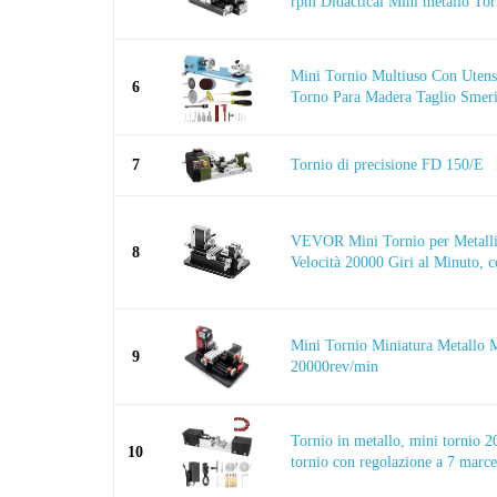
rpm Didactical Mini metallo Torn
Mini Tornio Multiuso Con Utens
6
Torno Para Madera Taglio Smerig
7
Tornio di precisione FD 150/E
VEVOR Mini Tornio per Metalli
8
Velocità 20000 Giri al Minuto, 
Mini Tornio Miniatura Metallo 
9
20000rev/min
Tornio in metallo, mini tornio 2
10
tornio con regolazione a 7 marce 