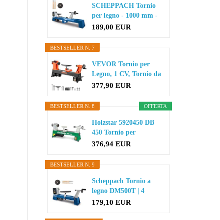
SCHEPPACH Tornio
per legno - 1000 mm -
400W...
189,00 EUR
BESTSELLER N. 7
VEVOR Tornio per
Legno, 1 CV, Tornio da
Banco per...
377,90 EUR
BESTSELLER N. 8
OFFERTA
Holzstar 5920450 DB
450 Tornio per
tornitura in...
376,94 EUR
BESTSELLER N. 9
Scheppach Tornio a
legno DM500T | 4
velocit...
179,10 EUR