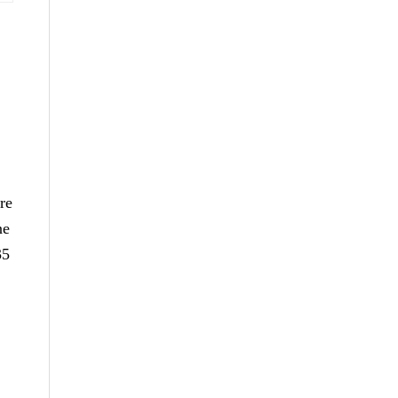
re
ne
35