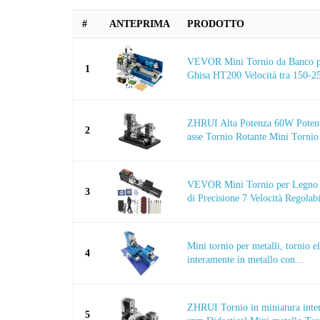
#
ANTEPRIMA
PRODOTTO
VEVOR Mini Tornio da Banco p
1
Ghisa HT200 Velocità tra 150-25
ZHRUI Alta Potenza 60W Potent
2
asse Tornio Rotante Mini Tornio 
VEVOR Mini Tornio per Legno 9
3
di Precisione 7 Velocità Regolabi
Mini tornio per metalli, tornio el
4
interamente in metallo con...
ZHRUI Tornio in miniatura inte
5