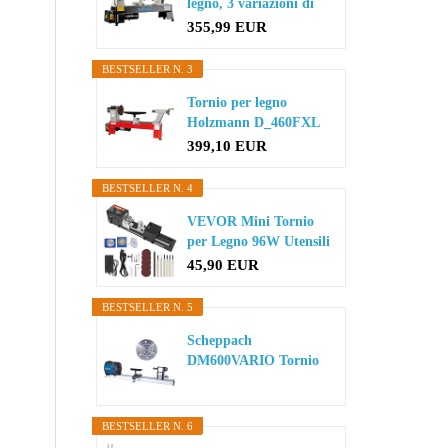
legno, 3 variazioni di
velocit...
355,99 EUR
BESTSELLER N. 3
Tornio per legno
Holzmann D_460FXL
399,10 EUR
BESTSELLER N. 4
VEVOR Mini Tornio
per Legno 96W Utensili
Tornio...
45,90 EUR
BESTSELLER N. 5
Scheppach
DM600VARIO Tornio
tornio | 550 W
potenza...
BESTSELLER N. 6