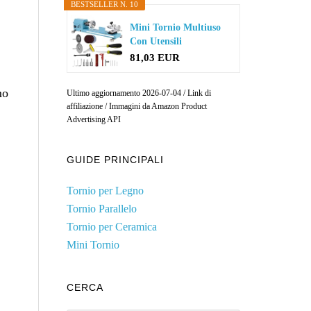
BESTSELLER N. 10
Mini Tornio Multiuso
Con Utensili
Professionali...
81,03 EUR
mo
Ultimo aggiornamento 2026-07-04 / Link di
affiliazione / Immagini da Amazon Product
Advertising API
GUIDE PRINCIPALI
Tornio per Legno
Tornio Parallelo
Tornio per Ceramica
Mini Tornio
CERCA