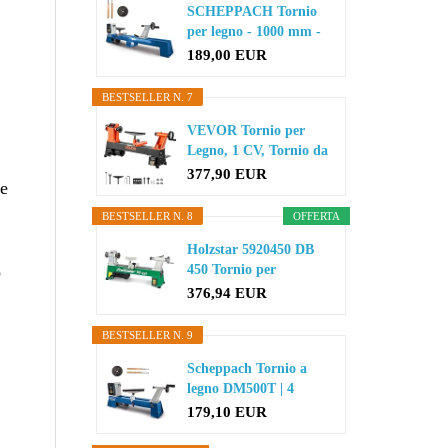
SCHEPPACH Tornio
per legno - 1000 mm -
400W...
189,00 EUR
BESTSELLER N. 7
VEVOR Tornio per
Legno, 1 CV, Tornio da
Banco per...
377,90 EUR
ne
BESTSELLER N. 8
OFFERTA
Holzstar 5920450 DB
o
450 Tornio per
tornitura in...
376,94 EUR
BESTSELLER N. 9
Scheppach Tornio a
legno DM500T | 4
velocit...
179,10 EUR