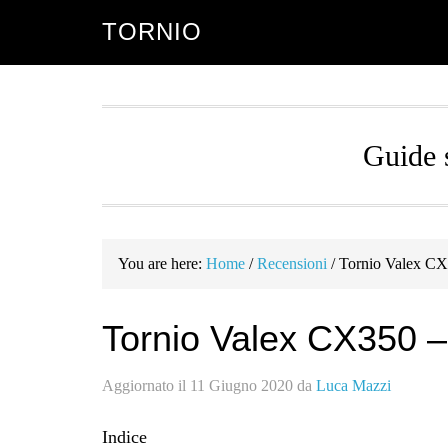
Skip
Skip
TORNIO
to
to
main
primary
content
sidebar
Guide s
You are here:
Home
/
Recensioni
/
Tornio Valex CX
Tornio Valex CX350 
Aggiornato il
11 Giugno 2020
da
Luca Mazzi
Indice